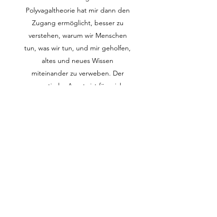
Polyvagaltheorie hat mir dann den
Zugang ermöglicht, besser zu
verstehen, warum wir Menschen
tun, was wir tun, und mir geholfen,
altes und neues Wissen
miteinander zu verweben. Der
somatische Ansatz ist für mich
integral und oft das fehlende
Puzzleteil, wenn eine Therapie ins
"Stocken" gerät.
Die Praxis eröffnete ich 2015 und
für all das, was ich lernen durfte,
bin ich unendlich dankbar. Mein
ganz eigener Weg hat mich mit all
seinen Geschenken, Umwegen
und Herausforderungen genau