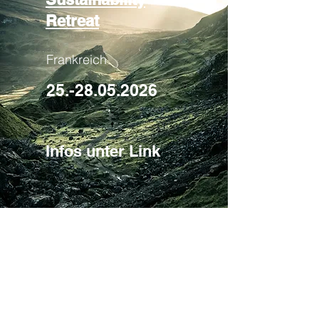
Retreat
Frankreich
25.-28.05.2026
Infos unter Link
Weihnachtsretreat
am Deister