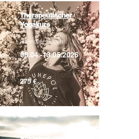
Therapeutischer
Yogakurs
Hannover Linden
08.04.-13.05.2026
275 €
GLISSence
Sustainability